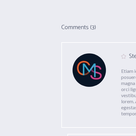
Comments (3)
St
Etiam i
posuere
magna i
orci li
vestibu
lorem. 
egestas
tempor