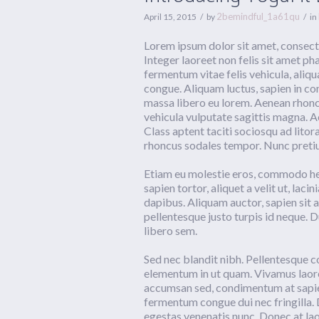
2bemindful_1a61qu
April 15, 2015
by
in
Lorem ipsum dolor sit amet, consecte
Integer laoreet non felis sit amet ph
fermentum vitae felis vehicula, aliq
congue. Aliquam luctus, sapien in c
massa libero eu lorem. Aenean rhonc
vehicula vulputate sagittis magna. A
Class aptent taciti sociosqu ad lito
rhoncus sodales tempor. Nunc pretiu
Etiam eu molestie eros, commodo hen
sapien tortor, aliquet a velit ut, la
dapibus. Aliquam auctor, sapien sit a
pellentesque justo turpis id neque. 
libero sem.
Sed nec blandit nibh. Pellentesque 
elementum in ut quam. Vivamus laore
accumsan sed, condimentum at sapien
fermentum congue dui nec fringilla. 
egestas venenatis nunc. Donec at lao