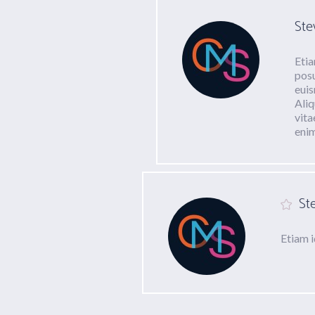
Ste
Etia
posu
euis
Aliq
vita
enim
St
Etiam i