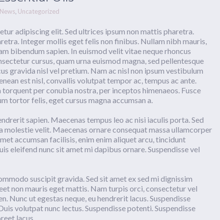
News
Uncategorized
,
tur adipiscing elit. Sed ultrices ipsum non mattis pharetra.
aretra. Integer mollis eget felis non finibus. Nullam nibh mauris,
uam bibendum sapien. In euismod velit vitae neque rhoncus
onsectetur cursus, quam urna euismod magna, sed pellentesque
us gravida nisl vel pretium. Nam ac nisl non ipsum vestibulum
enean est nisl, convallis volutpat tempor ac, tempus ac ante.
ra torquent per conubia nostra, per inceptos himenaeos. Fusce
m tortor felis, eget cursus magna accumsan a.
drerit sapien. Maecenas tempus leo ac nisi iaculis porta. Sed
cinia molestie velit. Maecenas ornare consequat massa ullamcorper
met accumsan facilisis, enim enim aliquet arcu, tincidunt
Duis eleifend nunc sit amet mi dapibus ornare. Suspendisse vel
commodo suscipit gravida. Sed sit amet ex sed mi dignissim
et non mauris eget mattis. Nam turpis orci, consectetur vel
. Nunc ut egestas neque, eu hendrerit lacus. Suspendisse
Duis volutpat nunc lectus. Suspendisse potenti. Suspendisse
reet lacus.