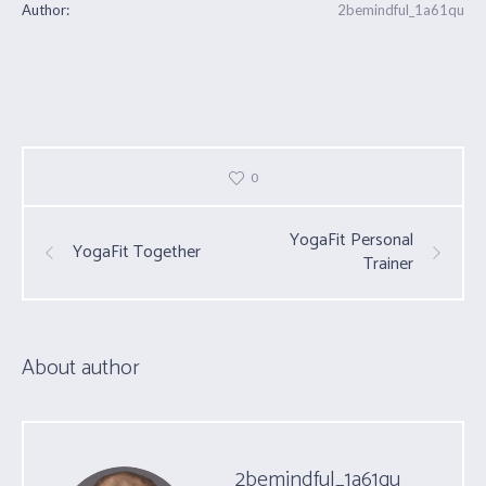
Author:
2bemindful_1a61qu
0
YogaFit Personal
YogaFit Together
Trainer
About author
2bemindful_1a61qu