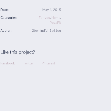
Date:
May 4, 2015
Categories:
For you
,
Home
,
YogaFit
Author:
2bemindful_1a61qu
Like this project?
Facebook
Twitter
Pinterest