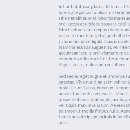
In hac habitasse platea dictumst. Pr
lorem at egestas facilisis, nisl erat
sit amet elit eu erat lobortis malesu
orci luctus et ultrices posuere cubil
Morbi vitae sem tempus tortor conva
ipsum fermentum, vel aliquet nibh f
Cras in tincidunt ligula. Duis urna e
Nam malesuada augue nisi, vel interdu
accumsan iaculis orci elementum ac.
commodo odio porttitor, fermentum l
dignissim ac, malesuada vel libero.
Sed sed ex eget augue euismod posu
egestas. Vivamus dignissim vehicul
molestie velit eros, interdum tempor 
non dictum metus venenatis. Mauris 
posuere ut massa sit amet, iaculis p
velit quis, maximus ipsum. Aenean si
euismod ut, mollis finibus nulla. Ae
fames ac ante ipsum primis in faucib
purus.